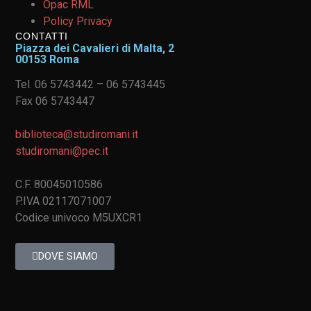
Opac RML
Policy Privacy
CONTATTI
Piazza dei Cavalieri di Malta, 2
00153 Roma
Tel. 06 5743442 – 06 5743445
Fax 06 5743447
biblioteca@studiromani.it
studiromani@pec.it
C.F. 80045010586
P.IVA 02117071007
Codice univoco M5UXCR1
DOVE SIAMO