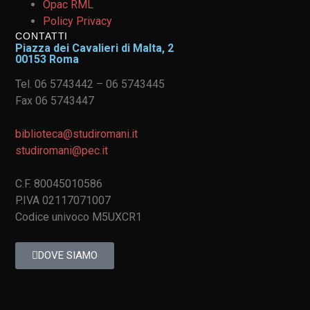
Opac RML
Policy Privacy
CONTATTI
Piazza dei Cavalieri di Malta, 2
00153 Roma
Tel. 06 5743442 – 06 5743445
Fax 06 5743447
biblioteca@studiromani.it
studiromani@pec.it
C.F. 80045010586
P.IVA 02117071007
Codice univoco M5UXCR1
DOVE SIAMO