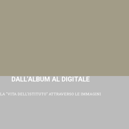
DALL'ALBUM AL DIGITALE
LA "VITA DELL'ISTITUTO" ATTRAVERSO LE IMMAGINI