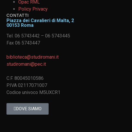
Opac RML
Policy Privacy
CONTATTI
Piazza dei Cavalieri di Malta, 2
00153 Roma
Tel. 06 5743442 – 06 5743445
Fax 06 5743447
biblioteca@studiromani.it
studiromani@pec.it
C.F. 80045010586
P.IVA 02117071007
Codice univoco M5UXCR1
DOVE SIAMO