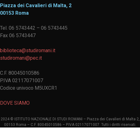
Piazza dei Cavalieri di Malta, 2
00153 Roma
Tel. 06 5743442 – 06 5743445
Fax 06 5743447
biblioteca@studiromani.it
studiromani@pec.it
C.F. 80045010586
P.IVA 02117071007
Codice univoco M5UXCR1
DOVE SIAMO
2024 © ISTITUTO NAZIONALE DI STUDI ROMANI – Piazza dei Cavalieri di Malta 2,
00153 Roma – C.F. 80045010586 – P.IVA 02117071007. Tutti i diritti riservati.