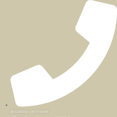
Skip
to
content
06 5743442 – 06 5743445