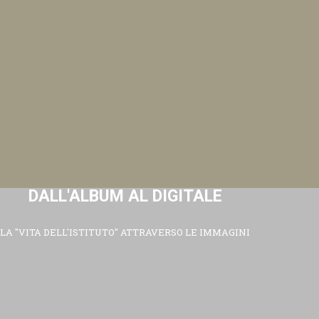
DALL'ALBUM AL DIGITALE
LA "VITA DELL'ISTITUTO" ATTRAVERSO LE IMMAGINI