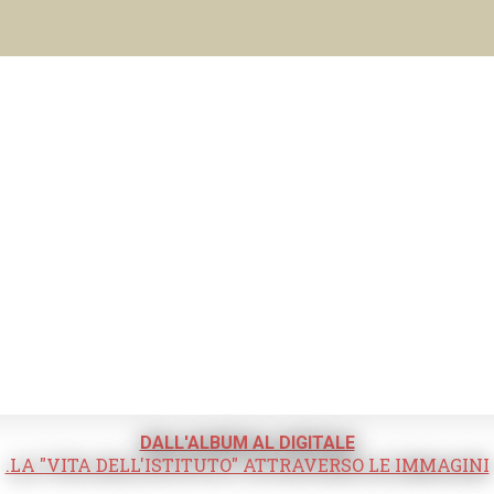
DALL'ALBUM AL DIGITALE
.LA "VITA DELL'ISTITUTO" ATTRAVERSO LE IMMAGINI