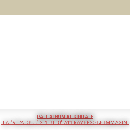
DALL'ALBUM AL DIGITALE
.LA "VITA DELL'ISTITUTO" ATTRAVERSO LE IMMAGINI