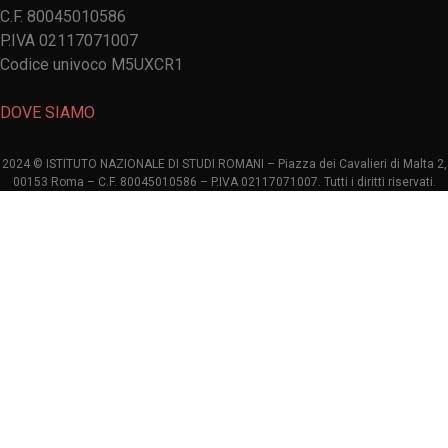
C.F. 80045010586
P.IVA 02117071007
Codice univoco M5UXCR1
DOVE SIAMO
2024 © ISTITUTO NAZIONALE DI STUDI ROMANI – Piazza dei Cavalieri di Malta 2,
00153 Roma – C.F. 80045010586 – P.IVA 02117071007. Tutti i diritti riservati.