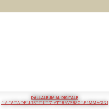
DALL'ALBUM AL DIGITALE
.LA "VITA DELL'ISTITUTO" ATTRAVERSO LE IMMAGINI