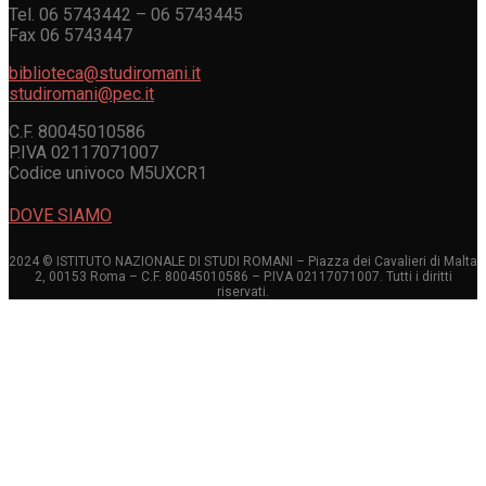
Tel. 06 5743442 – 06 5743445
Fax 06 5743447
biblioteca@studiromani.it
studiromani@pec.it
C.F. 80045010586
P.IVA 02117071007
Codice univoco M5UXCR1
DOVE SIAMO
2024 © ISTITUTO NAZIONALE DI STUDI ROMANI – Piazza dei Cavalieri di Malta
2, 00153 Roma – C.F. 80045010586 – P.IVA 02117071007. Tutti i diritti
riservati.