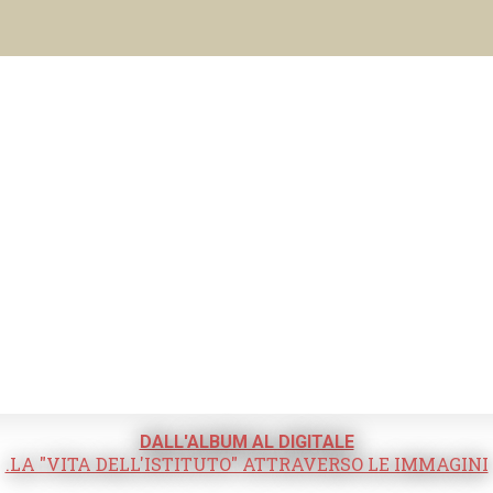
DALL'ALBUM AL DIGITALE
.LA "VITA DELL'ISTITUTO" ATTRAVERSO LE IMMAGINI