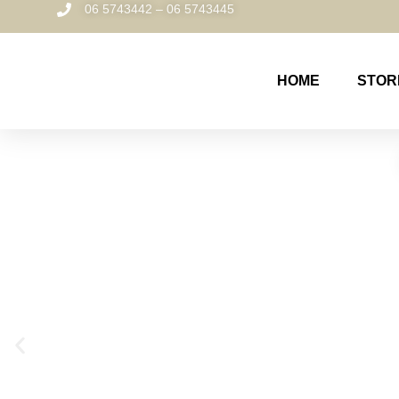
06 5743442 – 06 5743445
HOME
STOR