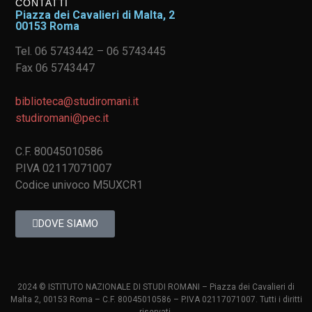
CONTATTI
Piazza dei Cavalieri di Malta, 2
00153 Roma
Tel. 06 5743442 – 06 5743445
Fax 06 5743447
biblioteca@studiromani.it
studiromani@pec.it
C.F. 80045010586
P.IVA 02117071007
Codice univoco M5UXCR1
DOVE SIAMO
2024 © ISTITUTO NAZIONALE DI STUDI ROMANI – Piazza dei Cavalieri di
Malta 2, 00153 Roma – C.F. 80045010586 – P.IVA 02117071007. Tutti i diritti