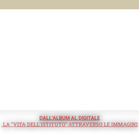
DALL'ALBUM AL DIGITALE
.LA "VITA DELL'ISTITUTO" ATTRAVERSO LE IMMAGINI