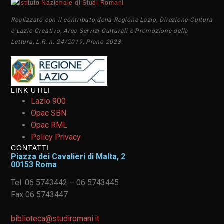
Realizzato con il contributo della Regione Lazio, Direzione Cultura
e Lazio Creativo, Area Servizi Culturali e Promozione della
Lettura, L.R. n. 24/2019, Piano 2023.
LINK UTILI
Lazio 900
Opac SBN
Opac RML
Policy Privacy
CONTATTI
Piazza dei Cavalieri di Malta, 2
00153 Roma
Tel. 06 5743442 – 06 5743445
Fax 06 5743447
biblioteca@studiromani.it