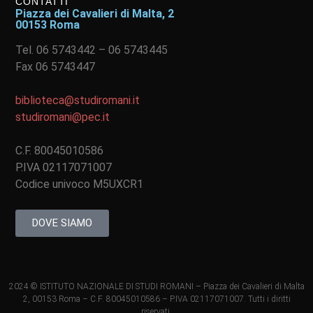
CONTATTI
Piazza dei Cavalieri di Malta, 2
00153 Roma
Tel. 06 5743442 – 06 5743445
Fax 06 5743447
biblioteca@studiromani.it
studiromani@pec.it
C.F. 80045010586
P.IVA 02117071007
Codice univoco M5UXCR1
DOVE SIAMO
2024 © ISTITUTO NAZIONALE DI STUDI ROMANI – Piazza dei Cavalieri di Malta
2, 00153 Roma – C.F. 80045010586 – P.IVA 02117071007. Tutti i diritti
riservati.