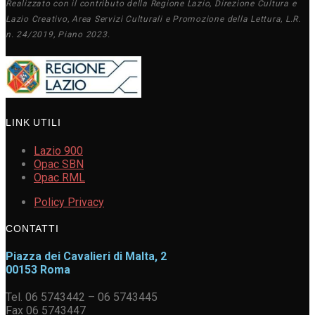
Realizzato con il contributo della Regione Lazio, Direzione Cultura e
Lazio Creativo, Area Servizi Culturali e Promozione della Lettura, L.R.
n. 24/2019, Piano 2023.
LINK UTILI
Lazio 900
Opac SBN
Opac RML
Policy Privacy
CONTATTI
Piazza dei Cavalieri di Malta, 2
00153 Roma
Tel. 06 5743442 – 06 5743445
Fax 06 5743447