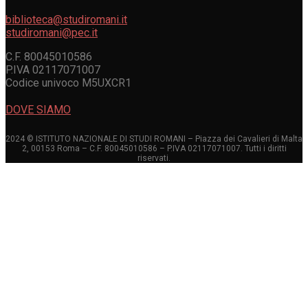
biblioteca@studiromani.it
studiromani@pec.it
C.F. 80045010586
P.IVA 02117071007
Codice univoco M5UXCR1
DOVE SIAMO
2024 © ISTITUTO NAZIONALE DI STUDI ROMANI – Piazza dei Cavalieri di Malta
2, 00153 Roma – C.F. 80045010586 – P.IVA 02117071007. Tutti i diritti
riservati.