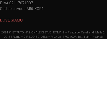
P.IVA 02117071007
Codice univoco M5UXCR1
DOVE SIAMO
2024 © ISTITUTO NAZIONALE DI STUDI ROMANI – Piazza dei Cavalieri di Malta 2,
00153 Roma – C.F. 80045010586 – P.IVA 02117071007. Tutti i diritti riservati.