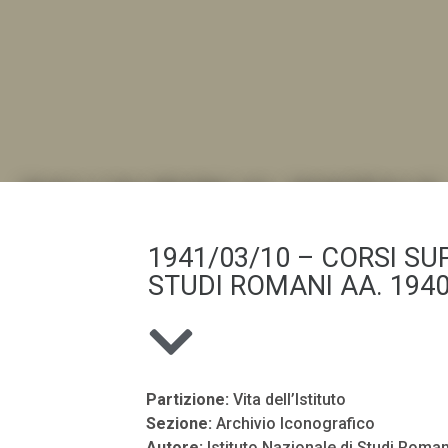
DALL'ALBUM AL DIGITALE
1941/03/10 – CORSI SUP
.LA "VITA DELL'ISTITUTO" ATTRAVERSO LE IMMAGI
STUDI ROMANI AA. 1940
Partizione:
Vita dell’Istituto
Sezione:
Archivio Iconografico
Autore:
Istituto Nazionale di Studi Roman