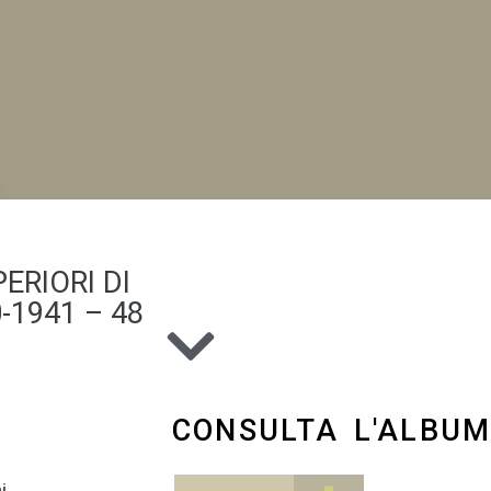
ERIORI DI
NI
-1941 – 48
CONSULTA L'ALBU
i