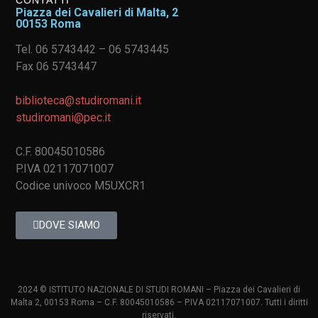
Piazza dei Cavalieri di Malta, 2
00153 Roma
Tel. 06 5743442 – 06 5743445
Fax 06 5743447
biblioteca@studiromani.it
studiromani@pec.it
C.F. 80045010586
P.IVA 02117071007
Codice univoco M5UXCR1
DOVE SIAMO
2024 © ISTITUTO NAZIONALE DI STUDI ROMANI – Piazza dei Cavalieri di
Malta 2, 00153 Roma – C.F. 80045010586 – P.IVA 02117071007. Tutti i diritti
riservati.