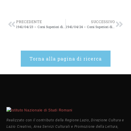
PRECEDENTE
SUCCESSIVO
1941/04/23 – Corsi Superiori di Studi Romani aa. 1940-1941 – 90v
1941/04/24 – Corsi Superiori di Studi Romani aa. 1940-1941 – 91v
Torna alla pagina di ricerca
Realizzato con il contributo della Regione Lazio, Direzione Cultura e
Lazio Creativo, Area Servizi Culturali e Promozione della Lettura,