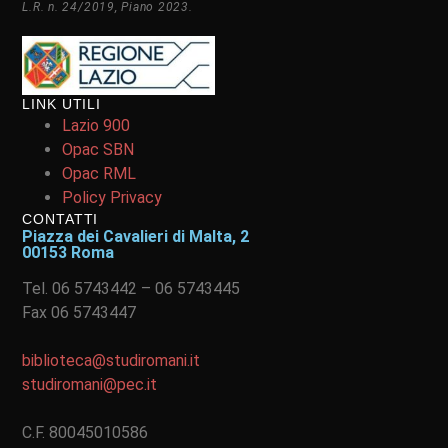
L.R. n. 24/2019, Piano 2023.
LINK UTILI
Lazio 900
Opac SBN
Opac RML
Policy Privacy
CONTATTI
Piazza dei Cavalieri di Malta, 2
00153 Roma
Tel. 06 5743442 – 06 5743445
Fax 06 5743447
biblioteca@studiromani.it
studiromani@pec.it
C.F. 80045010586