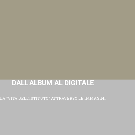
DALL'ALBUM AL DIGITALE
LA "VITA DELL'ISTITUTO" ATTRAVERSO LE IMMAGINI