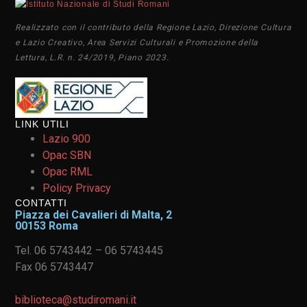
Realizzato con il contributo della Regione Lazio, Direzione Cultura
e Lazio Creativo, Area Servizi Culturali e Promozione della
Lettura, L.R. n. 24/2019, Piano 2023.
LINK UTILI
Lazio 900
Opac SBN
Opac RML
Policy Privacy
CONTATTI
Piazza dei Cavalieri di Malta, 2
00153 Roma
Tel. 06 5743442 – 06 5743445
Fax 06 5743447
biblioteca@studiromani.it