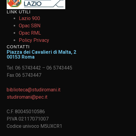
LINK UTILI
Lazio 900
Opac SBN
Opac RML
Policy Privacy
CONTATTI
Piazza dei Cavalieri di Malta, 2
00153 Roma
Tel. 06 5743442 – 06 5743445
Fax 06 5743447
biblioteca@studiromani.it
studiromani@pec.it
C.F. 80045010586
P.IVA 02117071007
Codice univoco M5UXCR1