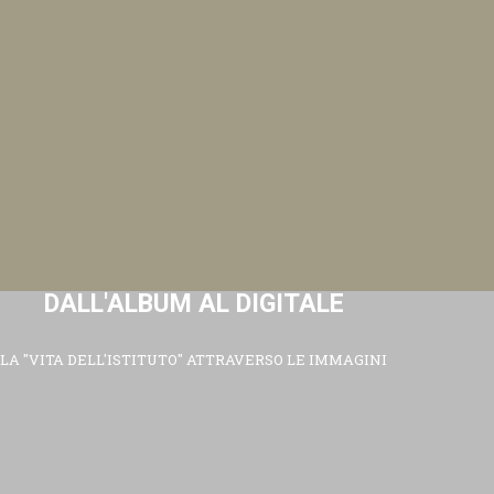
DALL'ALBUM AL DIGITALE
LA "VITA DELL'ISTITUTO" ATTRAVERSO LE IMMAGINI