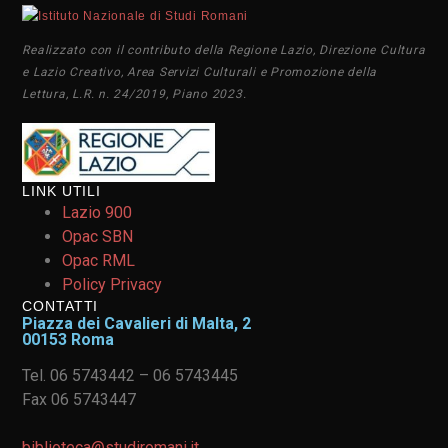
Realizzato con il contributo della Regione Lazio, Direzione Cultura
e Lazio Creativo, Area Servizi Culturali e Promozione della
Lettura, L.R. n. 24/2019, Piano 2023.
LINK UTILI
Lazio 900
Opac SBN
Opac RML
Policy Privacy
CONTATTI
Piazza dei Cavalieri di Malta, 2
00153 Roma
Tel. 06 5743442 – 06 5743445
Fax 06 5743447
biblioteca@studiromani.it