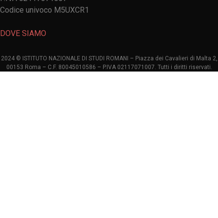
Codice univoco M5UXCR1
DOVE SIAMO
2024 © ISTITUTO NAZIONALE DI STUDI ROMANI – Piazza dei Cavalieri di Malta 2,
00153 Roma – C.F. 80045010586 – P.IVA 02117071007. Tutti i diritti riservati.