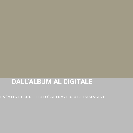
DALL'ALBUM AL DIGITALE
LA "VITA DELL'ISTITUTO" ATTRAVERSO LE IMMAGINI