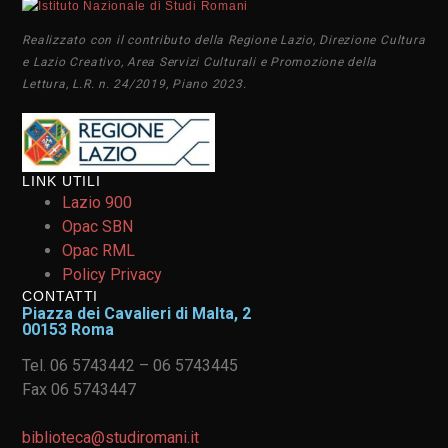
Realizzato con il contributo della Regione Lazio, Direzione Cultura
e Lazio Creativo, Area Servizi Culturali e Promozione della
Lettura, L.R. n. 24/2019, Piano 2023.
LINK UTILI
Lazio 900
Opac SBN
Opac RML
Policy Privacy
CONTATTI
Piazza dei Cavalieri di Malta, 2
00153 Roma
Tel. 06 5743442 – 06 5743445
Fax 06 5743447
biblioteca@studiromani.it