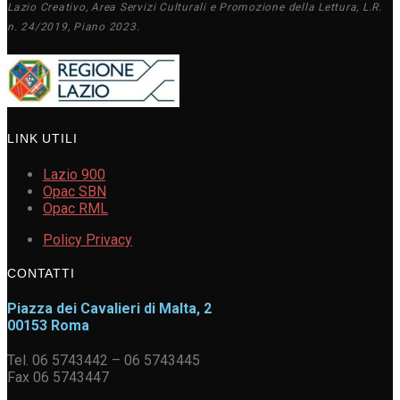
Lazio Creativo, Area Servizi Culturali e Promozione della Lettura, L.R.
n. 24/2019, Piano 2023.
LINK UTILI
Lazio 900
Opac SBN
Opac RML
Policy Privacy
CONTATTI
Piazza dei Cavalieri di Malta, 2
00153 Roma
Tel. 06 5743442 – 06 5743445
Fax 06 5743447