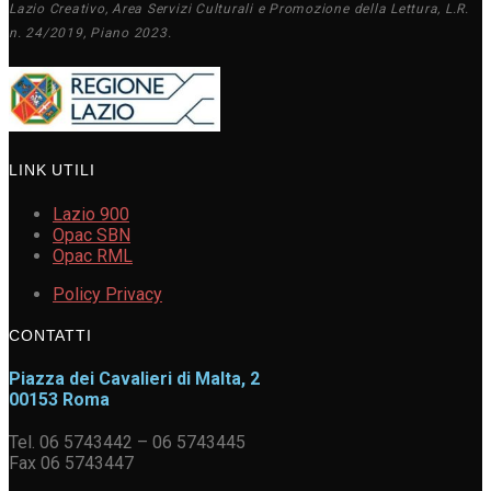
Lazio Creativo, Area Servizi Culturali e Promozione della Lettura, L.R.
n. 24/2019, Piano 2023.
LINK UTILI
Lazio 900
Opac SBN
Opac RML
Policy Privacy
CONTATTI
Piazza dei Cavalieri di Malta, 2
00153 Roma
Tel. 06 5743442 – 06 5743445
Fax 06 5743447