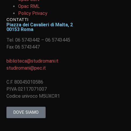
Opac RML
Policy Privacy
CONTATTI
Piazza dei Cavalieri di Malta, 2
00153 Roma
Tel. 06 5743442 – 06 5743445
Fax 06 5743447
biblioteca@studiromani.it
studiromani@pec.it
C.F. 80045010586
P.IVA 02117071007
Codice univoco M5UXCR1
DOVE SIAMO