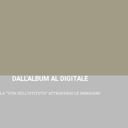
DALL'ALBUM AL DIGITALE
LA "VITA DELL'ISTITUTO" ATTRAVERSO LE IMMAGINI