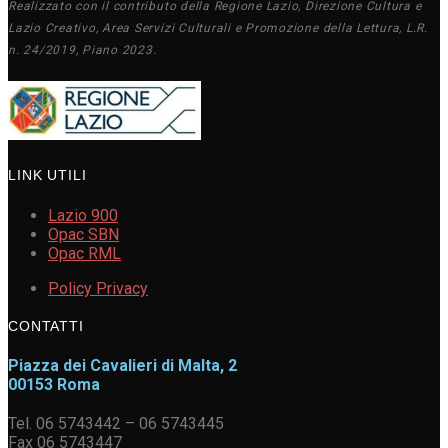
Realizzato con il contributo della Regione Lazio, Direzione Cultura e
Lazio Creativo, Area Servizi Culturali e Promozione della Lettura, L.R.
n. 24/2019, Piano 2023.
LINK UTILI
Lazio 900
Opac SBN
Opac RML
Policy Privacy
CONTATTI
Piazza dei Cavalieri di Malta, 2
00153 Roma
Tel. 06 5743442 – 06 5743445
Fax 06 5743447