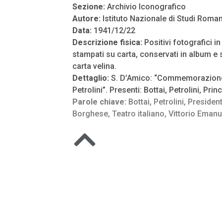
Sezione:
Archivio Iconografico
Autore:
Istituto Nazionale di Studi Roman
Data:
1941/12/22
Descrizione fisica:
Positivi fotografici i
stampati su carta, conservati in album e s
carta velina.
Dettaglio:
S. D’Amico: “Commemorazione 
Petrolini”. Presenti: Bottai, Petrolini, Pri
Parole chiave:
Bottai
,
Petrolini
,
Presiden
Borghese
,
Teatro italiano
,
Vittorio Emanu