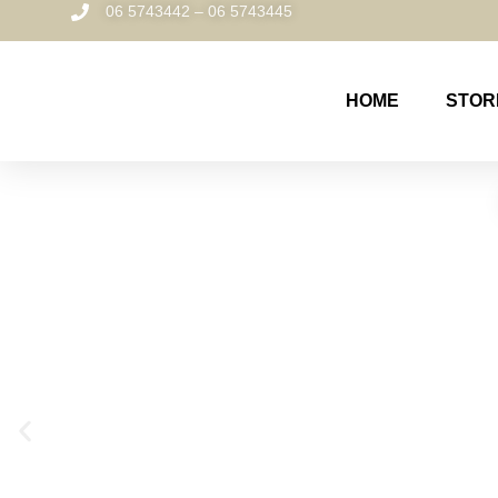
06 5743442 – 06 5743445
HOME
STOR