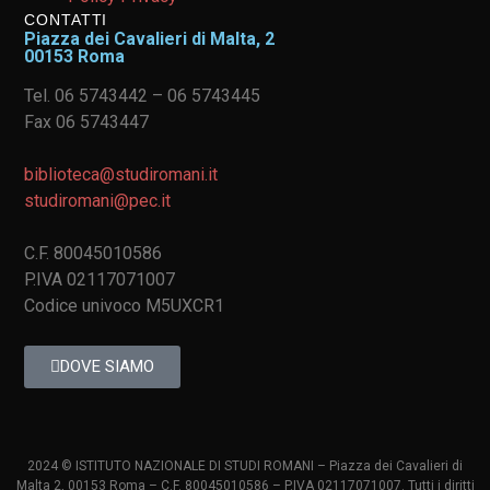
CONTATTI
Piazza dei Cavalieri di Malta, 2
00153 Roma
Tel. 06 5743442 – 06 5743445
Fax 06 5743447
biblioteca@studiromani.it
studiromani@pec.it
C.F. 80045010586
P.IVA 02117071007
Codice univoco M5UXCR1
DOVE SIAMO
2024 © ISTITUTO NAZIONALE DI STUDI ROMANI – Piazza dei Cavalieri di
Malta 2, 00153 Roma – C.F. 80045010586 – P.IVA 02117071007. Tutti i diritti