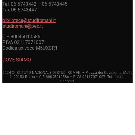
Tel. 06 5743442 – 06 5743445
Fax 06 5743447
biblioteca@studiromani.it
studiromani@pec.it
C.F. 80045010586
P.IVA 02117071007
Codice univoco M5UXCR1
DOVE SIAMO
2024 © ISTITUTO NAZIONALE DI STUDI ROMANI – Piazza dei Cavalieri di Malta
2, 00153 Roma – C.F. 80045010586 – P.IVA 02117071007. Tutti i diritti
riservati.