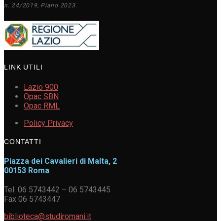
n. 24/2019, Piano 2023.
LINK UTILI
Lazio 900
Opac SBN
Opac RML
Policy Privacy
CONTATTI
Piazza dei Cavalieri di Malta, 2
00153 Roma
Tel. 06 5743442 – 06 5743445
Fax 06 5743447
biblioteca@studiromani.it