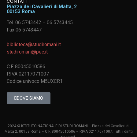
CONTATTI
Piazza dei Cavalieri di Malta, 2
00153 Roma
Tel. 06 5743442 – 06 5743445
Fax 06 5743447
biblioteca@studiromani.it
studiromani@pec.it
C.F. 80045010586
P.IVA 02117071007
Codice univoco M5UXCR1
DOVE SIAMO
2024 © ISTITUTO NAZIONALE DI STUDI ROMANI – Piazza dei Cavalieri di
Malta 2, 00153 Roma – C.F. 80045010586 – P.IVA 02117071007. Tutti i diritti