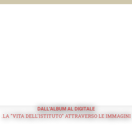
DALL'ALBUM AL DIGITALE
.LA "VITA DELL'ISTITUTO" ATTRAVERSO LE IMMAGINI