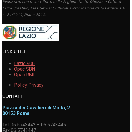
Realizzato con il contributo della Regione Lazio, Direzione Cultura e
Lazio Creativo, Area Servizi Culturali e Promozione della Lettura, L.R.
n. 24/2019, Piano 2023.
LINK UTILI
Lazio 900
Opac SBN
Opac RML
Policy Privacy
CONTATTI
Piazza dei Cavalieri di Malta, 2
00153 Roma
Tel. 06 5743442 – 06 5743445
Fax 06 5743447