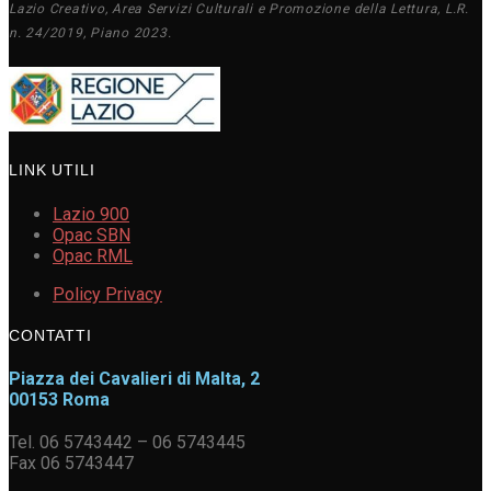
Lazio Creativo, Area Servizi Culturali e Promozione della Lettura, L.R.
n. 24/2019, Piano 2023.
LINK UTILI
Lazio 900
Opac SBN
Opac RML
Policy Privacy
CONTATTI
Piazza dei Cavalieri di Malta, 2
00153 Roma
Tel. 06 5743442 – 06 5743445
Fax 06 5743447