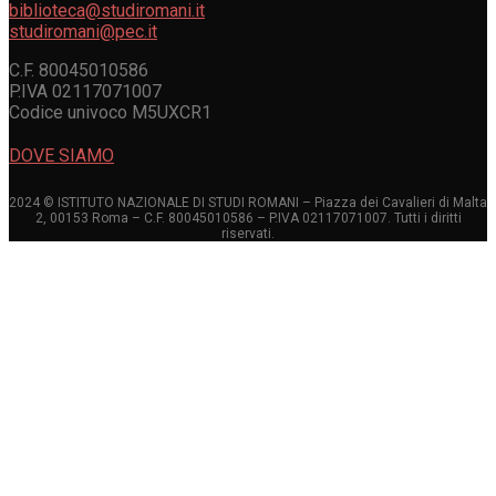
biblioteca@studiromani.it
studiromani@pec.it
C.F. 80045010586
P.IVA 02117071007
Codice univoco M5UXCR1
DOVE SIAMO
2024 © ISTITUTO NAZIONALE DI STUDI ROMANI – Piazza dei Cavalieri di Malta
2, 00153 Roma – C.F. 80045010586 – P.IVA 02117071007. Tutti i diritti
riservati.