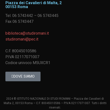
Piazza dei Cavalieri di Malta, 2
00153 Roma
Tel. 06 5743442 – 06 5743445
Fax 06 5743447
biblioteca@studiromani.it
studiromani@pec.it
C.F. 80045010586
P.IVA 02117071007
Codice univoco M5UXCR1
DOVE SIAMO
2024 © ISTITUTO NAZIONALE DI STUDI ROMANI – Piazza dei Cavalieri di
Malta 2, 00153 Roma – C.F. 80045010586 – P.IVA 02117071007. Tutti i diritti
riservati.