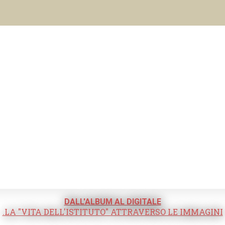
DALL'ALBUM AL DIGITALE
.LA "VITA DELL'ISTITUTO" ATTRAVERSO LE IMMAGINI