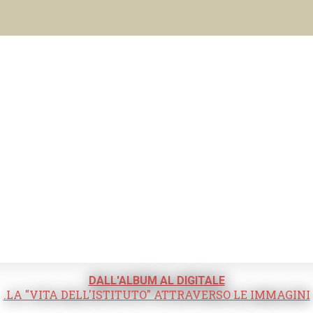
DALL'ALBUM AL DIGITALE
.LA "VITA DELL'ISTITUTO" ATTRAVERSO LE IMMAGINI