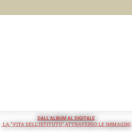
DALL'ALBUM AL DIGITALE
.LA "VITA DELL'ISTITUTO" ATTRAVERSO LE IMMAGINI