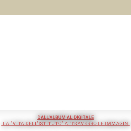
DALL'ALBUM AL DIGITALE
.LA "VITA DELL'ISTITUTO" ATTRAVERSO LE IMMAGINI