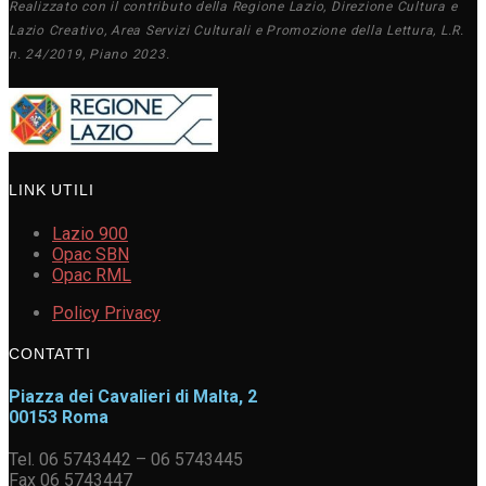
Realizzato con il contributo della Regione Lazio, Direzione Cultura e
Lazio Creativo, Area Servizi Culturali e Promozione della Lettura, L.R.
n. 24/2019, Piano 2023.
LINK UTILI
Lazio 900
Opac SBN
Opac RML
Policy Privacy
CONTATTI
Piazza dei Cavalieri di Malta, 2
00153 Roma
Tel. 06 5743442 – 06 5743445
Fax 06 5743447