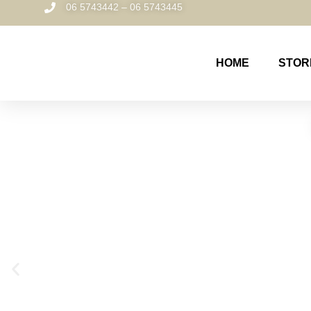
06 5743442 – 06 5743445
HOME
STOR