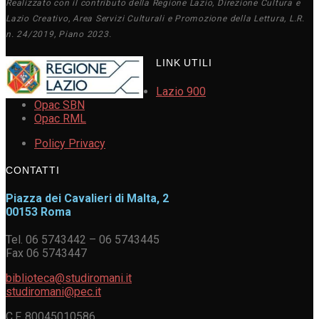
Realizzato con il contributo della Regione Lazio, Direzione Cultura e
Lazio Creativo, Area Servizi Culturali e Promozione della Lettura, L.R.
n. 24/2019, Piano 2023.
LINK UTILI
Lazio 900
Opac SBN
Opac RML
Policy Privacy
CONTATTI
Piazza dei Cavalieri di Malta, 2
00153 Roma
Tel. 06 5743442 – 06 5743445
Fax 06 5743447
biblioteca@studiromani.it
studiromani@pec.it
C.F. 80045010586