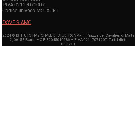
P.IVA 02117071007
Codice univoco M5UXCR1
DOVE SIAMO
2024 © ISTITUTO NAZIONALE DI STUDI ROMANI – Piazza dei Cavalieri di Malta
2, 00153 Roma – C.F. 80045010586 – P.IVA 02117071007. Tutti i diritti
riservati.