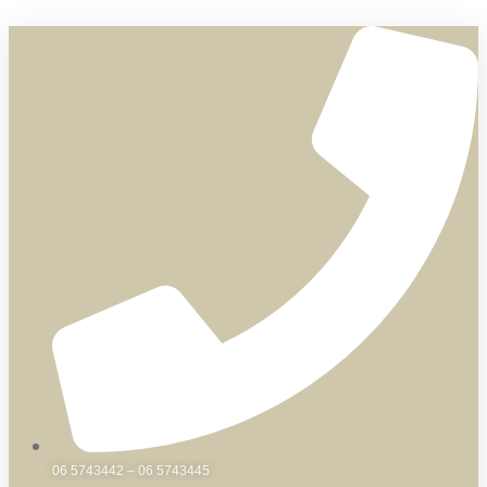
Skip
to
content
06 5743442 – 06 5743445