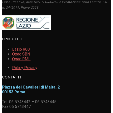
Lazio Creativo, Area Servizi Culturali e Promozione della Lettura, L.R.
n. 24/2019, Piano 2023.
LINK UTILI
Lazio 900
Opac SBN
Opac RML
Policy Privacy
CONTATTI
Piazza dei Cavalieri di Malta, 2
00153 Roma
Tel. 06 5743442 – 06 5743445
Fax 06 5743447