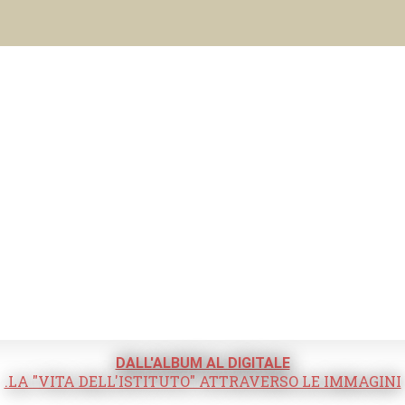
DALL'ALBUM AL DIGITALE
.LA "VITA DELL'ISTITUTO" ATTRAVERSO LE IMMAGINI