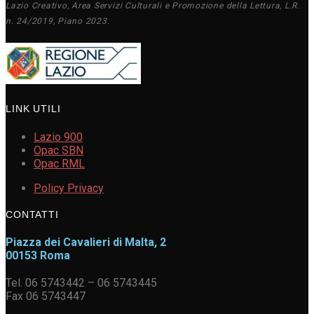
Lazio Creativo, Area Servizi Culturali e Promozione della Lettura, L.R.
n. 24/2019, Piano 2023.
LINK UTILI
Lazio 900
Opac SBN
Opac RML
Policy Privacy
CONTATTI
Piazza dei Cavalieri di Malta, 2
00153 Roma
Tel. 06 5743442 – 06 5743445
Fax 06 5743447